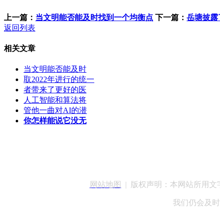
上一篇：
当文明能否能及时找到一个均衡点
下一篇：
岳塘披露
返回列表
相关文章
当文明能否能及时
取2022年进行的统一
者带来了更好的医
人工智能和算法将
管他一曲对AI的潜
你怎样能说它没无
客服QQ：100148
网站地图
| 版权声明：本网站所用
我们仍会及时