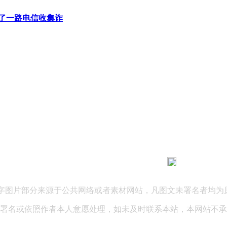
了一路电信收集诈
183 9181 6005
客服热线：
03 公司地址：陕西省咸阳市秦都区世纪大道华宇双子星A座 法律
文字图片部分来源于公共网络或者素材网站，凡图文未署名者均为
署名或依照作者本人意愿处理，如未及时联系本站，本网站不承