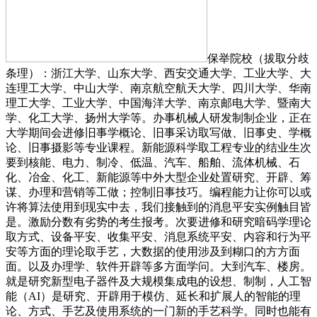
保举院校（拔取分歧
条理）：浙江大学、山东大学、西安交通大学、工业大学、大
连理工大学、中山大学、南京航空航天大学、四川大学、华南
理工大学、工业大学、中国海洋大学、南京邮电大学、暨南大
学、化工大学、扬州大学等。办事机械人研发制制企业，正在
大学期间会进修旧事学概论、旧事采访取写做、旧事史、学概
论、旧事摄影等专业课程。新能源科学取工程专业的结业生次
要到核能、电力、制冷、低温、汽车、船舶、流体机械、石
化、冶金、化工、新能源等中外大型企业处置研究、开辟、筹
谋、办理和营销等工做；控制旧事技巧。编程能力让你可以或
许将算法使用到现实中去，我们接触到的消息平安实例触目皆
是。激励分数有劣势的考生报考。次要进修和研究暗码学理论
取方式、设备平安、收集平安、消息系统平安、内容和行为平
安等方面的理论取手艺，大数据的使用涉及到糊口的方方面
面。以及办理学、软件开辟等多方面学问。大到汽车、楼房。
就是研究新型电子器件及大规模集成电的设想、制制，人工智
能（AI）是研究、开辟用于模仿、延长和扩展人的智能的理
论、方式、手艺及使用系统的一门新的手艺科学。同时也能有