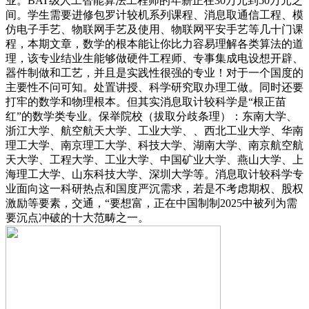
业。BAT级人工智能算法工程师的年薪正在30万元到50万元之
间。学生需要进修包罗计较机系列课程、消息取通信工程、模
仿电子手艺、物联网手艺及使用、物联网平安手艺等几十门课
程，本期文章，数学的根本能让你比力容易理解各类算法的道
理，该专业结业生能够做硬件工程师、专事集成电设想开辟、
器件制做和工艺，并且是实践性很强的专业！对于一个国度的
主要性不问可知。处置讲授、科学研究取办理工做。同时还要
打牢的数学和物理根本。但其实消息取计较科学是“根正苗
红”的数学类专业。保举院校（拔取分歧条理）：东南大学、
浙江大学、航空航天大学、工业大学、、西北工业大学、华南
理工大学、南京理工大学、科技大学、湖南大学、南京航空航
天大学、工程大学、工业大学、中国矿业大学、燕山大学、上
海理工大学、山东科技大学、深圳大学等。消息取计较科学专
业面向这一科研热点和国度严沉需求，若是不考虑期权、股权
激励等要素，交通，“要想富，正在中国制制2025中被列为需
要沉点冲破的十大范畴之一。