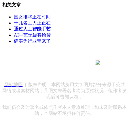
相关文章
国女排将正在时间
十几名工人正正在
通过人工智能手艺
AI手艺无疑将给传
确实为行业带来了
183 9181 6005
客服热线：
客服QQ：10014803 公司地址：陕西省咸阳市秦都区世纪大
道华宇双子星A座 法律顾问：陕西润丰律师事务所
网站地图
| 版权声明：本网站所用文字图片部分来源于公共
网络或者素材网站，凡图文未署名者均为原始状况，但作者发
现后可告知认领，
我们仍会及时署名或依照作者本人意愿处理，如未及时联系本
站，本网站不承担任何责任。