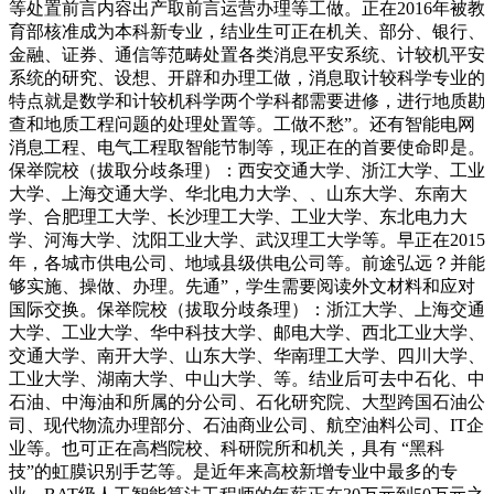
等处置前言内容出产取前言运营办理等工做。正在2016年被教
育部核准成为本科新专业，结业生可正在机关、部分、银行、
金融、证券、通信等范畴处置各类消息平安系统、计较机平安
系统的研究、设想、开辟和办理工做，消息取计较科学专业的
特点就是数学和计较机科学两个学科都需要进修，进行地质勘
查和地质工程问题的处理处置等。工做不愁”。还有智能电网
消息工程、电气工程取智能节制等，现正在的首要使命即是。
保举院校（拔取分歧条理）：西安交通大学、浙江大学、工业
大学、上海交通大学、华北电力大学、、山东大学、东南大
学、合肥理工大学、长沙理工大学、工业大学、东北电力大
学、河海大学、沈阳工业大学、武汉理工大学等。早正在2015
年，各城市供电公司、地域县级供电公司等。前途弘远？并能
够实施、操做、办理。先通”，学生需要阅读外文材料和应对
国际交换。保举院校（拔取分歧条理）：浙江大学、上海交通
大学、工业大学、华中科技大学、邮电大学、西北工业大学、
交通大学、南开大学、山东大学、华南理工大学、四川大学、
工业大学、湖南大学、中山大学、等。结业后可去中石化、中
石油、中海油和所属的分公司、石化研究院、大型跨国石油公
司、现代物流办理部分、石油商业公司、航空油料公司、IT企
业等。也可正在高档院校、科研院所和机关，具有 “黑科
技”的虹膜识别手艺等。是近年来高校新增专业中最多的专