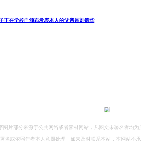
子正在学校自颁布发表本人的父亲是刘德华
183 9181 6005
客服热线：
03 公司地址：陕西省咸阳市秦都区世纪大道华宇双子星A座 法律
文字图片部分来源于公共网络或者素材网站，凡图文未署名者均为
署名或依照作者本人意愿处理，如未及时联系本站，本网站不承