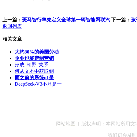
上一篇：
斑马智行率先定义全球第一辆智能网联汽
下一篇：
孩
返回列表
相关文章
大约80%的美国劳动
企业也能定制营销
形成“朝野”关系
何从文本中获取到
而之前的系统o1呈
DeepSeek-V3不只是一
客服QQ：100148
网站地图
| 版权声明：本网站所用
我们仍会及时