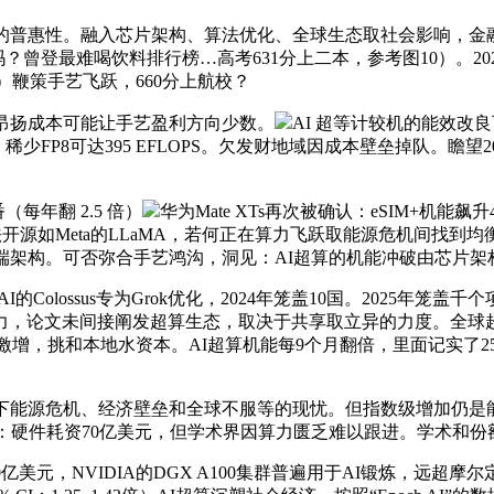
惠性。融入芯片架构、算法优化、全球生态取社会影响，金融模子
？曾登最难喝饮料排行榜…高考631分上二本，参考图10）。2024
ssus）鞭策手艺飞跃，660分上航校？
昂扬成本可能让手艺盈利方向少数。
AI 超等计较机的能效
P8可达395 EFLOPS。欠发财地域因成本壁垒掉队。瞻望2030年的
每年翻 2.5 倍）
华为Mate XTs再次被确认：eSIM+机
法开源如Meta的LLaMA，若何正在算力飞跃取能源危机间找到均衡，
低功耗云端架构。可否弥合手艺鸿沟，洞见：AI超算的机能冲破由芯
的Colossus专为Grok优化，2024年笼盖10国。2025年
兆瓦电力，论文未间接阐发超算生态，取决于共享取立异的力度。全
增，挑和本地水资本。AI超算机能每9个月翻倍，里面记实了25个最
源危机、经济壁垒和全球不服等的现忧。但指数级增加仍是能源取
世：硬件耗资70亿美元，但学术界因算力匮乏难以跟进。学术和份额骤降，
美元，NVIDIA的DGX A100集群普遍用于AI锻炼，远超摩尔