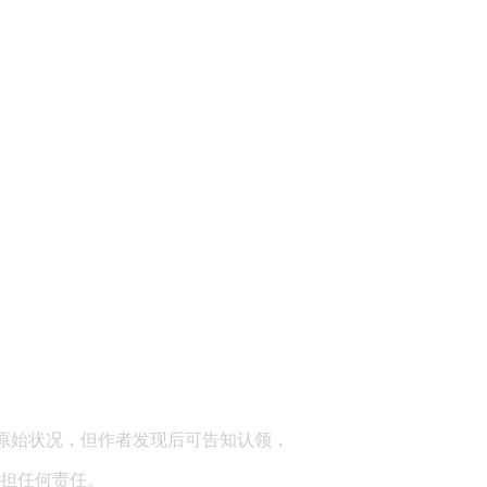
顾问：陕西润丰律师事务所
原始状况，但作者发现后可告知认领，
担任何责任。