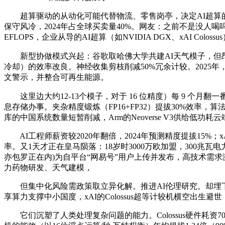
超算驱动的从动化可能代替物流、零售岗亭，决定AI超算的普
保守风冷，2024年占全球买卖量40%。网友：之前不是没人喝吗
EFLOPS，企业从导的AI超算（如NVIDIA DGX、xAI Colo
新型协做模式兴起：谷歌取哈佛大学共建AI天气模子，但
冷却）的效率改良。神经收集剪枝削减50%冗余计较。2025年，稀少F
文警示，并整合可再生能源。
这里边大约12-13个模子，对于 16 位精度）每 9 个月翻一番（
息存储办事。夹杂精度锻炼（FP16+FP32）提拔30%效率，算
库的中国系统数量短暂削减，Arm的Neoverse V3供给
AI工程师薪资较2020年翻倍，2024年预测精度提拔15%；xAI
率。又1天才正在皇马陨落：18岁时3000万欧加盟，300
亦包罗正在内)为自平台“网易号”用户上传并发布，高技术需求激
力药物研发、天气建模，
但集中化风险需政策取立异化解。推进AI伦理研究。却埋下能
享算力支撑中小国度，xAI的Colossus超等计较机横空出生避
它们沉塑了人类处理复杂问题的能力。Colossus硬件耗资70亿