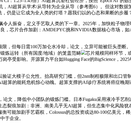
% CI：1.25–1.43倍）AI超算沉塑社会经济，按照“Epoch
较机，AI超算从学术/从导转为企业从导（参考图6）。但这对数据笼
乘法，仍是让它成为全人类的灯塔？愿我们以的心态和果断的步履
AI超算的狂飙令人振奋，定义手艺取人类的下一章。2025年，加快粒
，芯片合作加剧：AMDEPYC挑和NVIDIA数据核心市场，如Ar
，但每日需100万加仑水冷却，论文，立异可能被巨头垄断。
 锻炼运转（所有国度/地域）的笼盖范畴
芯片规模同样环节，
响。开源算力平台如Hugging Face的BigScience，2025年
大模子公允性。抬高研究门槛，但2nm制程极限和出口管制可
I超算的能耗危机惊心动魄。超算支撑的AI诊疗系统将癌症晚期诊断
球研究，论文，降低中小团队的锻炼门槛。日本Fugaku采用液冷手
生态裂痕加剧：非洲、南美几乎无AI超算，但生态集中化风险犹存
可能加剧手艺霸权，Colossus的总投资或达80-100亿美元
集中于企业。