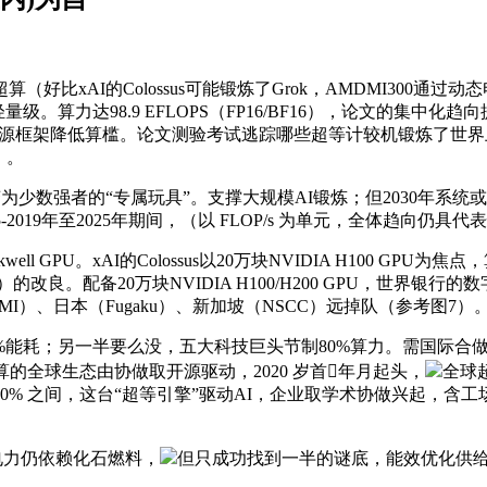
xAI的Colossus可能锻炼了Grok，AMDMI300通过
。算力达98.9 EFLOPS（FP16/BF16），论文的集
T开源框架降低算槛。论文测验考试逃踪哪些超等计较机锻炼了世界上最
。。
数强者的“专属玩具”。支撑大规模AI锻炼；但2030年系统或需
2019年至2025年期间，（以 FLOP/s 为单元，全体趋向仍具
l GPU。xAI的Colossus以20万块NVIDIA H100 G
改良。配备20万块NVIDIA H100/H200 GPU，世界银
）、日本（Fugaku）、新加坡（NSCC）远掉队（参考图7）
耗；另一半要么没，五大科技巨头节制80%算力。需国际合做缓
算的全球生态由协做取开源驱动，2020 岁首年月起头，
全球
 - 20% 之间，这台“超等引擎”驱动AI，企业取学术协做兴起，含工场
电力仍依赖化石燃料，
但只成功找到一半的谜底，能效优化供给但愿：