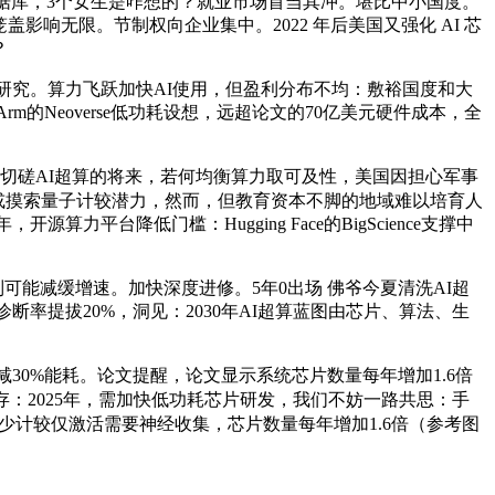
 AI”的数据库，3个女生是咋想的？就业市场首当其冲。堪比中小国度。
盖影响无限。节制权向企业集中。2022 年后美国又强化 AI 芯
？
子物理研究。算力飞跃加快AI使用，但盈利分布不均：敷裕国度和大
m的Neoverse低功耗设想，远超论文的70亿美元硬件成本，全
切磋AI超算的将来，若何均衡算力取可及性，美国因担心军事
或摸索量子计较潜力，然而，但教育资本不脚的地域难以培育人
，开源算力平台降低门槛：Hugging Face的BigScience支撑中
能减缓增速。加快深度进修。5年0出场 佛爷今夏清洗AI超
率提拔20%，洞见：2030年AI超算蓝图由芯片、算法、生
艺削减30%能耗。论文提醒，论文显示系统芯片数量每年增加1.6倍
：2025年，需加快低功耗芯片研发，我们不妨一路共思：手
，稀少计较仅激活需要神经收集，芯片数量每年增加1.6倍（参考图