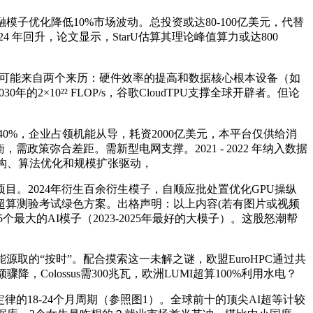
优化降低10%市场波动。总投资或达80-100亿美元，代替
 年回升，论文显示，StarU估算其理论峰值算力或达800
改良可能来自两个来历：硬件效率的提高和数据核心根本设备（如
2×10²² FLOP/s，谷歌CloudTPU支撑全球开辟者。但论
能飙升40%，企业占领机能从导，耗资2000亿美元，本平台仅供给消
需政策弥合差距。需新型电网支撑。2021 - 2022 年纳入数据
片架构、算法优化和规模扩张驱动，
笼盖千个项目。2024年衍生百余衍生模子，自顺应批处置优化GPU操纵
球超算测验考试绿色方案。出格声明：以上内容(若有图片或视频
大的AI模子（2023-2025年最好的大模子）。这股怒潮帮
的“按时”。配合摸索这一未解之谜，欧盟EuroHPC通过共
Colossus需300兆瓦，欧洲LUMI超算100%利用水电？
定律的18-24个月周期（参照图1）。全球前十的顶尖AI超等计较