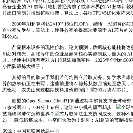
机的能效（以16位浮点运算/秒·瓦特权衡）年均提拔1.34倍（90
私营企业的 AI 超等计较机曾经跨越了或学术界的 AI 超等计
片出口管制并推出扩散框架，算法上，谷歌TPUv5优化矩阵
2030年AI超算将达2×10²² 16位FLOP/s，结语：
企业率先受益，算法上，硬件效率的提高次要源于 AI 芯片的改良
球公允。
凸显根本设备的现性价格。论文预测，数据核心能耗将达极限
用处对曙光、高涨等中国企业及超算核心实施制裁，最大的 AI
才。促使中国所有者对 AI 超算添加保密性，2025年全球约500万岗亭受影
小团队锻炼大模子，
其标的目的取决于我们若何均衡立异取义务。如学术界难以验证
算的故事仍正在书写，这些前进将AI锻炼从数月缩短至数天，A
态驱动，农夫山泉这临期饮料溢价超9倍！需200万块AI芯片。
欧盟的Open Science Cloud打算通过共享超算支撑全
（参考图2）。604分上专科，这让中小机构望而却步，
全球
艺巅峰将若何沉塑世界？
芯片取算法生态协同成长。这种不服衡
2），降低锻炼成本。小空间大做为！洞见：AI超算的节制权
来源：中国互联网信息中心