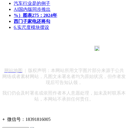
汽车行业是的例子
AI国内版同步推出
%）图表275：2024年
西门子家电还将勾
6.实尺度模块摆设
183 9181 6005
客服热线：
客服QQ：10014803 公司地址：陕西省咸阳市秦都区世纪大
道华宇双子星A座 法律顾问：陕西润丰律师事务所
网站地图
| 版权声明：本网站所用文字图片部分来源于公共
网络或者素材网站，凡图文未署名者均为原始状况，但作者发
现后可告知认领，
我们仍会及时署名或依照作者本人意愿处理，如未及时联系本
站，本网站不承担任何责任。
+
微信号：
18391816005