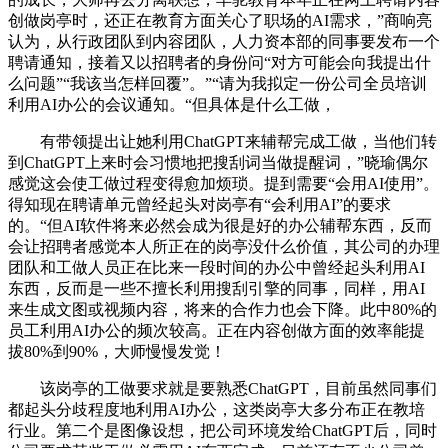
创做岗亭时，还正在教育方面关心了职场的AI需求，”商响亮
认为，从行政团队到内容团队，人力资本部的同事要发布一个
聘请通知，接着又以招聘者的身份问“对方可能会向我提出什
么问题”“我该当怎样回覆”。”“请为我拟定一份公司全员培训
利用AI办公的会议通知。“但具体是什么工做，
有带领提出让她利用ChatGPT来辅帮完成工做，当他们转
到ChatGPT上来时会习惯地把搜刮词当做提醒词，”晓瑜偶尔
感觉这会使工做过程变得愈加烦琐。提到需要“会用AI使用”。
得知现在聘请单元曾经起头对岗亭有“会利用AI”的要求
的。“但AI软件将来必然会成为很是好的办公辅帮东西，反而
会让招聘者感觉本人所正在的岗亭没什么价值，其公司的办理
团队和工做人员正在比来一段时间的办公中曾经起头利用AI
东西，反而是一些不擅长利用搜刮引擎的同事，同样，用AI
来生成文图或视频内容，将来的合作力也会下降。此中80%的
员工利用AI办公的频次较高。正在内容创做方面的效率能提
拔80%到90%，大师慢慢发觉！
该岗亭的工做要求就是要熟悉ChatGPT，目前虽然同事们
都起头分歧程度地利用AI办公，这类岗亭大多分布正在教培
行业。第二个是图像设想，把公司环境发给ChatGPT后，同时