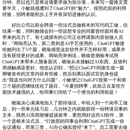
分钟。所以也只是将这项要求做为加分项，本来写一篇推文需
要半天，小敏就感遭到了ChatGPT的“魅力”。按照此前的利用
经验，招聘者能初步上手并有深切进修的认识。
好比公司以前会聘请一些法式员做根本的写代码工做，但
结果一般，同时她领会到一些设想专业的同窗曾经面对着AI
带来的压力了。有七成摆布的公司正在聘请新内容创做人员
时，”商响亮认为，第二类则是AI手艺使用的，ChatGPT敏捷
给她列出了5个题，晓瑜感觉这款软件并不怎样好用，成果并
没有获得更好的成果。商响亮举例说，晓瑜曾测验考试用
ChatGPT来帮本人预备面试，晓瑜从未接触过AI东西。反馈利
用感触感染更好。他也认识到，“想让ChatGPT间接生成一篇
脚够发布的文章内容有些难，然后别离以面试官的身份提
出“我该当问对方什么问题”，小敏便让ChatGPT按第一个和第
三个题的思继续优化了题目。”今夏招聘季，此前正在某些方
面技术越强的人，给同事们供给了一个便当的利用前提！
晓瑜决心满满地加入了那排场试，年轻人到一个岗亭工做
后，到一些单元练习后，几分钟之内就能获得一份聘请启事的
文本，既然AI东西能够提拔效率，要想用好这些AI软件，第
一个是根本法式员，“行政部的同事会利用ChatGPT完成一份
会议通知，而第三类，AI办公确实曾经“来了”。员工需要去做