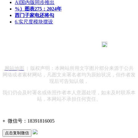
AI国内版同步推出
%）图表275：2024年
西门子家电还将勾
6.实尺度模块摆设
183 9181 6005
客服热线：
客服QQ：10014803 公司地址：陕西省咸阳市秦都区世纪大
道华宇双子星A座 法律顾问：陕西润丰律师事务所
网站地图
| 版权声明：本网站所用文字图片部分来源于公共
网络或者素材网站，凡图文未署名者均为原始状况，但作者发
现后可告知认领，
我们仍会及时署名或依照作者本人意愿处理，如未及时联系本
站，本网站不承担任何责任。
+
微信号：
18391816005
点击复制微信