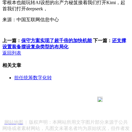
零根本也能玩转AI设想的出产力秘笈接着我们打开Kimi，起
首我们打开deepseek，
来源：中国互联网信息中心
上一篇：
保守方案实现了超千倍的加快机能
下一篇：
还支撑
设置装备摆设复杂类型的布局化
返回列表
相关文章
担任统筹数字化转
183 9181 6005
客服热线：
客服QQ：10014803 公司地址：陕西省咸阳市秦都区世纪大
道华宇双子星A座 法律顾问：陕西润丰律师事务所
网站地图
| 版权声明：本网站所用文字图片部分来源于公共
网络或者素材网站，凡图文未署名者均为原始状况，但作者发