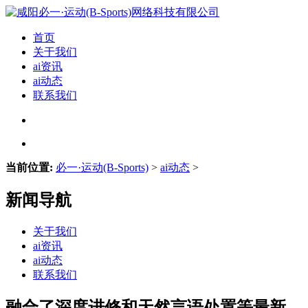
首页
关于我们
ai资讯
ai动态
联系我们
当前位置:
必一·运动(B-Sports)
>
ai动态
>
新闻导航
关于我们
ai资讯
ai动态
联系我们
融合了深度进修和天然言语处置等最新